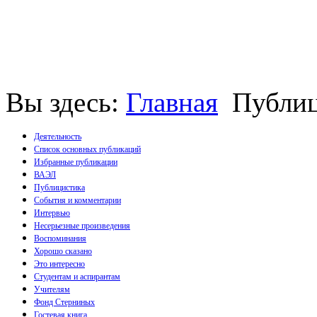
Вы здесь:
Главная
Публиц
Деятельность
Список основных публикаций
Избранные публикации
Монографии
ВАЭЛ
Пособия
Публицистика
Брошюры
События и комментарии
Статьи
Интервью
Несерьезные произведения
Воспоминания
Хорошо сказано
Это интересно
Студентам и аспирантам
Учителям
Фонд Стерниных
Гостевая книга