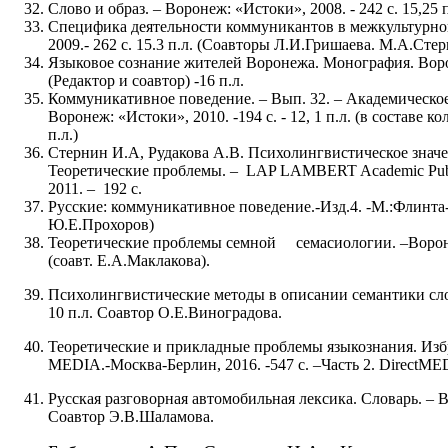
Слово и образ. – Воронеж: «Истоки», 2008. - 242 с. 15,25
Специфика деятельности коммуникантов в межкультурной
2009.- 262 с. 15.3 п.л. (Соавторы Л.И.Гришаева. М.А.Сте
Языковое сознание жителей Воронежа. Монография. Ворон
(Редактор и соавтор) -16 п.л.
Коммуникативное поведение. – Вып. 32. – Академическое
Воронеж: «Истоки», 2010. -194 с. - 12, 1 п.л. (в составе ко
п.л.)
Стернин И.А, Рудакова А.В. Психолингвистическое значе
Теоретические проблемы. – LAP LAMBERT Academic Publ
2011. – 192 с.
Русские: коммуникативное поведение.-Изд.4. -М.:Флинта-Н
Ю.Е.Прохоров)
Теоретические проблемы семной семасиологии. –Воронеж;
(соавт. Е.А.Маклакова).
Психолингвистические методы в описании семантики слов
10 п.л. Соавтор О.Е.Виноградова.
Теоретические и прикладные проблемы языкознания. Избра
MEDIA.-Москва-Берлин, 2016. -547 с. –Часть 2. DirectME
Русская разговорная автомобильная лексика. Словарь. – В
Соавтор Э.В.Шаламова.