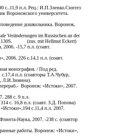
 с..11,9 п.л. Рец.: И.П.Зленко.Синтез
ник Воронежского университета.
поведение дошкольника. Воронеж,
ale Veränderungen im Russischen an der
004.130S. (zus. mit Hellmut Eckert)
006. -15,7 п.л. (соавт.
2006. 226 с.14,1 п.л. (соавт.
ая монография. / Под ред.
с.17,4 п.л. (соавторы Т.А.Чубур,
, Л.И.Зимина).
перераб.-
Воронеж: «Истоки», 2007.
 288 с. 9 п.л.
4 с. 16,8 п.л. (соавт.
З.Д.
Попова)
Истоки»,194 с.11,4 п.л. 2007.
Флинта-Наука, 2007. -238 с. (соавтор
ранные работы. Воронеж: «Истоки»,