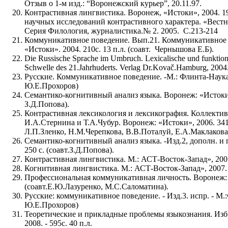
Отзыв о 1-м изд.: “Воронежский курьер”, 20.11.97.
Контрастивная лингвистика. Воронеж, «Истоки», 2004. 190
научных исследований контрастивного характера. «Вест
Серия Филология, журналистика.№ 2. 2005. С.213-214
Коммуникативное поведение. Вып.21. Коммуникативное 
«Истоки». 2004. 210с. 13 п.л. (соавт. Чернышова Е.Б).
Die Russische Sprache im Umbruch. Lexicalische und funktion
Schwelle des 21.Jahrhuderts. Verlag Dr.Kovač.Hamburg, 2
Русские. Коммуникативное поведение. -М.: Флинта-Наука, 2
Ю.Е.Прохоров)
Семантико-когнитивный анализ языка. Воронеж: «Истоки», 
З.Д.Попова).
Контрастивная лексикология и лексикография. Коллективн
И.А.Стернина и Т.А.Чубур. Воронеж: «Истоки», 2006. 341 
Л.П.Зленко, Н.М.Черепкова, В.В.Поталуй, Е.А.Маклакова
Семантико-когнитивный анализ языка. -
Изд.2, д
ополн. и 
250 с. (соавт.З.Д.Попова).
Контрастивная лингвистика. М.: АСТ-Восток-Запад», 2007.
Когнитивная лингвистика. М.: АСТ-Восток-Запад», 2007. 31
Профессиональная коммуникативная личность. Воронеж: «
(соавт.Е.Ю.Лазуренко, М.С.Саломатина).
Русские: коммуникативное поведение. - Изд.3. испр. - М.:
Ю.Е.Прохоров)
Теоретические и прикладные проблемы языкознания. Изб
2008. - 595с. 40 п.л.