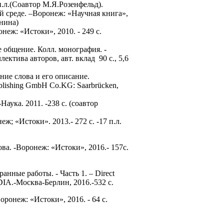
 п.л.(Соавтор М.Я.Розенфельд).
 среде. –Воронеж: «Научная книга»,
рнина)
еж: «Истоки», 2010. - 249 с.
 общение. Колл. монография. -
ллектива авторов, авт. вклад 90 с., 5,6
ние слова и его описание.
ishing GmbH Co.KG: Saarbrücken,
аука. 2011. -238 с. (соавтор
 «Истоки». 2013.- 272 с. -17 п.л.
а. -Воронеж: «Истоки», 2016.- 157с.
нные работы. - Часть 1. – Direct
DIA.-Москва-Берлин, 2016.-532 с.
оронеж: «Истоки», 2016. - 64 с.