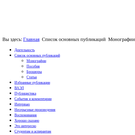
Вы здесь:
Главная
Список основных публикаций
Монографии
Деятельность
Список основных публикаций
Монографии
Пособия
Брошюры
Статьи
Избранные публикации
ВАЭЛ
Публицистика
События и комментарии
Интервью
Несерьезные произведения
Воспоминания
Хорошо сказано
Это интересно
Студентам и аспирантам