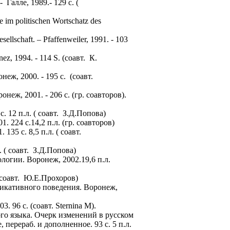
Галле, 1989.- 129 с. (
e im politischen Wortschatz des
sellschaft. – Pfaffenweiler, 1991. - 103
nez, 1994. - 114 S. (соавт. К.
ж, 2000. - 195 с. (соавт.
еж, 2001. - 206 с. (гр. соавторов).
 12 п.л. ( соавт. З.Д.Попова)
224 с.14,2 п.л. (гр. соавторов)
35 с. 8,5 п.л. ( соавт.
 ( соавт. З.Д.Попова)
логии. Воронеж, 2002.19,6 п.л.
 соавт. Ю.Е.Прохоров)
икативного поведения. Воронеж,
3. 96 с. (соавт.
Sternina M).
го языка. Очерк изменений в русском
 перераб. и дополненное. 93 с. 5 п.л.