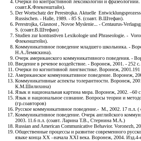
Очерки по контрастивной лексикологии и фразеологиии. - 
соавт.К.Флекенштайн).
Der Wortschatz der Perestrojka. Aktuelle Entwicklungsprozess
Russischen. - Halle, 1989. - 85 S. (соавт. В.Штефан).
Perestrojka, Glasnost , Novoe Myslenie... - Centaurus-Verlagsge
S. (соавт.В.Штефан)
Studien zur kontrastiven Lexikologie und Phraseologie. - Voro
Флекенштейн).
Коммуникативное поведение младшего школьника. - Вороне
Н.А.Лемяскина).
Очерк американского коммуникативного поведения. - Ворон
Введение в речевое воздействие. - Воронеж, 2001. - 252 с.
Очерки по когнитивной лингвистике. Воронеж, 2001.191 с.
Американское коммуникативное поведение. Воронеж, 2001. 
Коммуникативные аспекты толерантности. Воронеж, 2001. 1
К.М.Шилихина)
Язык и национальная картина мира. Воронеж, 2002. –60 с.
Язык и национальное сознание. Вопросы теории и методо
(гр.соавторов)
Русское коммуникативное поведение.- М., 2002. 17 п.л. (
Коммуникативное поведение. Очерк английского коммун
2003. 11.6 п.л. (соавт. Ларина Т.В., Стернина М.А.)
Russian and American Communicative Behavior. Voronezh, 200
Общественные процессы и развитие современного русско
языке конца ХХ –начала ХХI века. Воронеж, 2004. Изд.4-е,