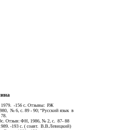
нина
 1979. -156 с. Отзывы: РЖ
80, № 6, с. 89 - 90; “Русский язык в
 78.
0с. Отзыв: ФН, 1986, № 2, с. 87- 88
89. -193 с. ( соавт. В.В.Левицкий)