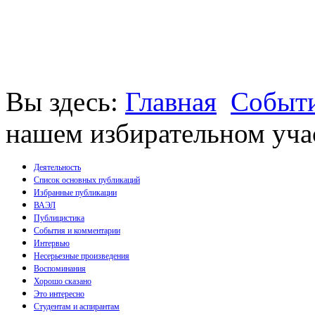
Вы здесь:
Главная
Событи
нашем избирательном уча
Деятельность
Список основных публикаций
Избранные публикации
Монографии
ВАЭЛ
Пособия
Публицистика
Брошюры
События и комментарии
Статьи
Интервью
Несерьезные произведения
Воспоминания
Хорошо сказано
Это интересно
Студентам и аспирантам