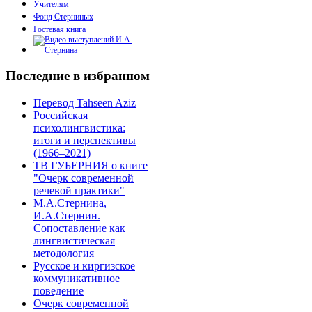
Учителям
Фонд Стерниных
Гостевая книга
Последние в избранном
Перевод Tahseen Aziz
Российская
психолингвистика:
итоги и перспективы
(1966–2021)
ТВ ГУБЕРНИЯ о книге
"Очерк современной
речевой практики"
М.А.Стернина,
И.А.Стернин.
Сопоставление как
лингвистическая
методология
Русское и киргизское
коммуникативное
поведение
Очерк современной