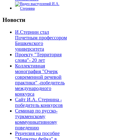
Новости
И.Стернин стал
Почетным профессором
Бишкекского
университета
Проекту "Территория
слова"- 20 лет
Коллективная
монография "Очерк
современной речевой
практики" -победитель
международного
конкурса
Сайт И.А. Стернина -
победитель конкурсов
Семинар по русско-
туркменскому
коммуникативному
поведению
Рецензия на пособие
"Маркеры фейка" в