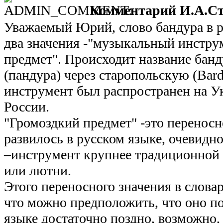
Комментарий И.А.Ст
Уважаемый Юрий, слово бандура в р
два значения -"музыкальный инстру
предмет". Происходит название бан
(пандура) через старопольскую (Bard
инструмент был распространен на Ук
России.
"Громоздкий предмет" -это переносн
развилось в русском языке, очевидно
–инструмент крупнее традиционной 
или лютни.
Этого переносного значения в словар
что можно предположить, что оно по
языке достаточно поздно, возможно,