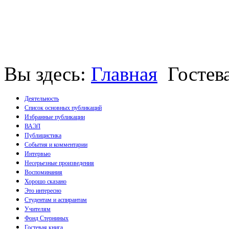
Вы здесь:
Главная
Гостев
Деятельность
Список основных публикаций
Избранные публикации
Монографии
ВАЭЛ
Пособия
Публицистика
Брошюры
События и комментарии
Статьи
Интервью
Несерьезные произведения
Воспоминания
Хорошо сказано
Это интересно
Студентам и аспирантам
Учителям
Фонд Стерниных
Гостевая книга