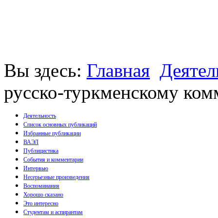
Вы здесь:
Главная
Деятел
русско-туркменскому ко
Деятельность
Список основных публикаций
Избранные публикации
Монографии
ВАЭЛ
Пособия
Публицистика
Брошюры
События и комментарии
Статьи
Интервью
Несерьезные произведения
Воспоминания
Хорошо сказано
Это интересно
Студентам и аспирантам