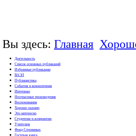
Вы здесь:
Главная
Хорош
Деятельность
Список основных публикаций
Избранные публикации
Монографии
ВАЭЛ
Пособия
Публицистика
Брошюры
События и комментарии
Статьи
Интервью
Несерьезные произведения
Воспоминания
Хорошо сказано
Это интересно
Студентам и аспирантам
Учителям
Фонд Стерниных
Гостевая книга