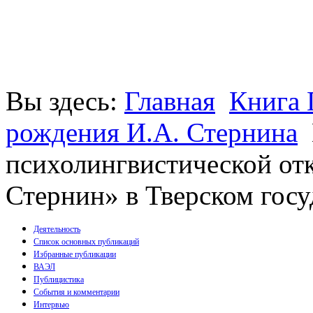
Вы здесь:
Главная
Книга 
рождения И.А. Стернина
психолингвистической о
Стернин» в Тверском госу
Деятельность
Список основных публикаций
Избранные публикации
Монографии
ВАЭЛ
Пособия
Публицистика
Брошюры
События и комментарии
Статьи
Интервью