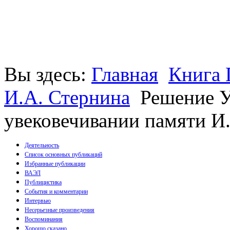
Вы здесь:
Главная
Книга 
И.А. Стернина
Решение У
увековечивании памяти И
Деятельность
Список основных публикаций
Избранные публикации
Монографии
ВАЭЛ
Пособия
Публицистика
Брошюры
События и комментарии
Статьи
Интервью
Несерьезные произведения
Воспоминания
Хорошо сказано