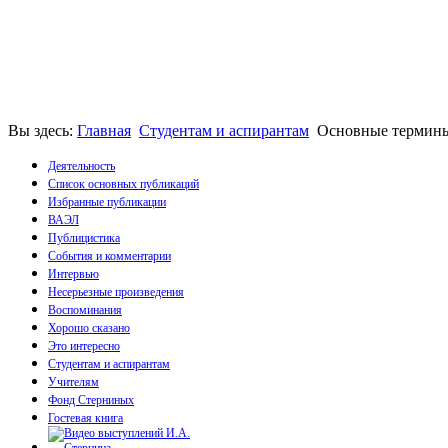
Вы здесь:
Главная
Студентам и аспирантам
Основные термины
Деятельность
Список основных публикаций
Избранные публикации
Монографии
ВАЭЛ
Пособия
Публицистика
Брошюры
События и комментарии
Статьи
Интервью
Несерьезные произведения
Воспоминания
Хорошо сказано
Это интересно
Студентам и аспирантам
Учителям
Фонд Стерниных
Гостевая книга