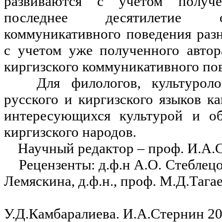
развиваются с учетом получ
последнее десятилетие 
коммуникативного поведения разн
с учетом уже полученного авто
киргизского коммуникативного по
Для филологов, культуролого
русского и киргизского языков к
интересующихся культурой и о
киргизского народов.
Научный редактор – проф. И.А.
Рецензенты:
д.ф.н А.О. Стеблецо
Лемяскина,
д.ф.н., проф. М.Д.Тага
У.Д.Камбаралиева. И.А.Стернин
2