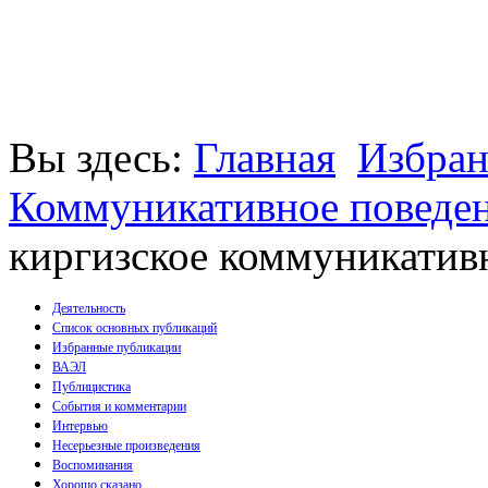
Вы здесь:
Главная
Избран
Коммуникативное поведен
киргизское коммуникатив
Деятельность
Список основных публикаций
Избранные публикации
Монографии
ВАЭЛ
Пособия
Публицистика
Брошюры
События и комментарии
Статьи
Интервью
Несерьезные произведения
Воспоминания
Хорошо сказано