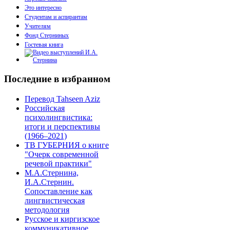
Это интересно
Студентам и аспирантам
Учителям
Фонд Стерниных
Гостевая книга
Последние в избранном
Перевод Tahseen Aziz
Российская
психолингвистика:
итоги и перспективы
(1966–2021)
ТВ ГУБЕРНИЯ о книге
"Очерк современной
речевой практики"
М.А.Стернина,
И.А.Стернин.
Сопоставление как
лингвистическая
методология
Русское и киргизское
коммуникативное