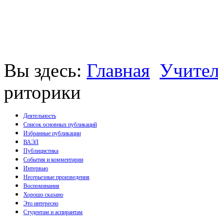
Вы здесь:
Главная
Учите
риторики
Деятельность
Список основных публикаций
Избранные публикации
Монографии
ВАЭЛ
Пособия
Публицистика
Брошюры
События и комментарии
Статьи
Интервью
Несерьезные произведения
Воспоминания
Хорошо сказано
Это интересно
Студентам и аспирантам