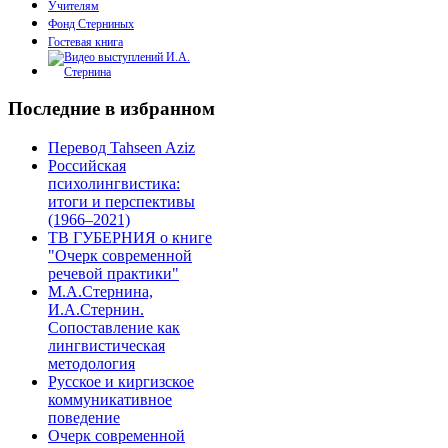
Учителям
Фонд Стерниных
Гостевая книга
Последние в избранном
Перевод Tahseen Aziz
Российская
психолингвистика:
итоги и перспективы
(1966–2021)
ТВ ГУБЕРНИЯ о книге
"Очерк современной
речевой практики"
М.А.Стернина,
И.А.Стернин.
Сопоставление как
лингвистическая
методология
Русское и киргизское
коммуникативное
поведение
Очерк современной