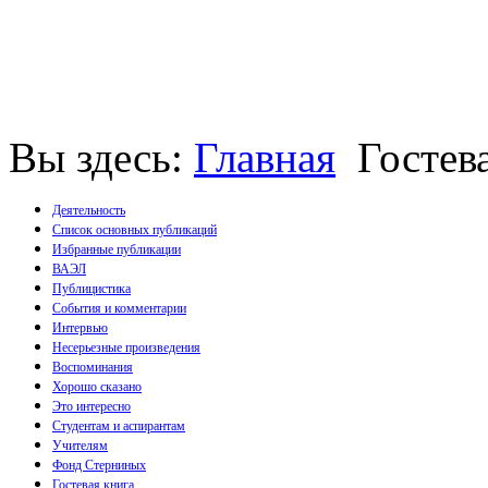
Вы здесь:
Главная
Гостев
Деятельность
Список основных публикаций
Избранные публикации
Монографии
ВАЭЛ
Пособия
Публицистика
Брошюры
События и комментарии
Статьи
Интервью
Несерьезные произведения
Воспоминания
Хорошо сказано
Это интересно
Студентам и аспирантам
Учителям
Фонд Стерниных
Гостевая книга