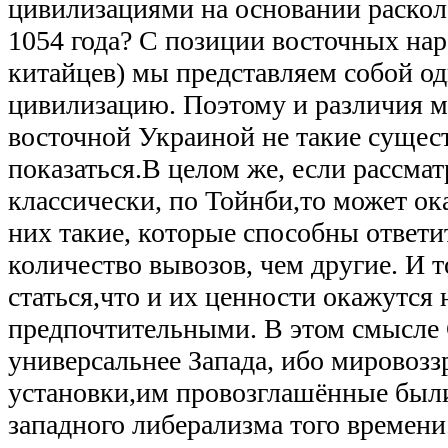
цивилизациями на основании раско
1054 года? С позиции восточных нар
китайцев) мы представляем собой о
цивилизацию. Поэтому и различия м
восточной Украиной не такие сущес
показаться.В целом же, если рассма
классически, по Тойнби,то может ока
них такие, которые способны ответи
количество вывозов, чем другие. И 
статься,что и их ценности окажутся 
предпочтительными. В этом смысле
универсальнее Запада, ибо мировозз
установки,им провозглашённые были
западного либерализма того времени