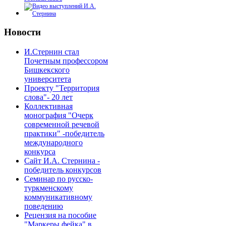
Новости
И.Стернин стал
Почетным профессором
Бишкекского
университета
Проекту "Территория
слова"- 20 лет
Коллективная
монография "Очерк
современной речевой
практики" -победитель
международного
конкурса
Сайт И.А. Стернина -
победитель конкурсов
Семинар по русско-
туркменскому
коммуникативному
поведению
Рецензия на пособие
"Маркеры фейка" в