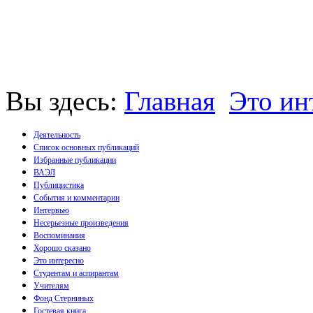
Вы здесь:
Главная
Это ин
Деятельность
Список основных публикаций
Избранные публикации
Монографии
ВАЭЛ
Пособия
Публицистика
Брошюры
События и комментарии
Статьи
Интервью
Несерьезные произведения
Воспоминания
Хорошо сказано
Это интересно
Студентам и аспирантам
Учителям
Фонд Стерниных
Гостевая книга