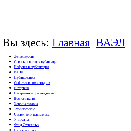
Вы здесь:
Главная
ВАЭЛ
Деятельность
Список основных публикаций
Избранные публикации
Монографии
ВАЭЛ
Пособия
Публицистика
Брошюры
События и комментарии
Статьи
Интервью
Несерьезные произведения
Воспоминания
Хорошо сказано
Это интересно
Студентам и аспирантам
Учителям
Фонд Стерниных
Гостевая книга