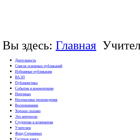
Вы здесь:
Главная
Учите
Деятельность
Список основных публикаций
Избранные публикации
Монографии
ВАЭЛ
Пособия
Публицистика
Брошюры
События и комментарии
Статьи
Интервью
Несерьезные произведения
Воспоминания
Хорошо сказано
Это интересно
Студентам и аспирантам
Учителям
Фонд Стерниных
Гостевая книга