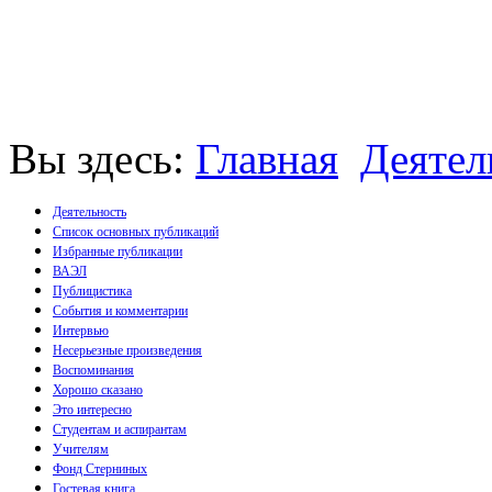
Вы здесь:
Главная
Деятел
Деятельность
Список основных публикаций
Избранные публикации
Монографии
ВАЭЛ
Пособия
Публицистика
Брошюры
События и комментарии
Статьи
Интервью
Несерьезные произведения
Воспоминания
Хорошо сказано
Это интересно
Студентам и аспирантам
Учителям
Фонд Стерниных
Гостевая книга