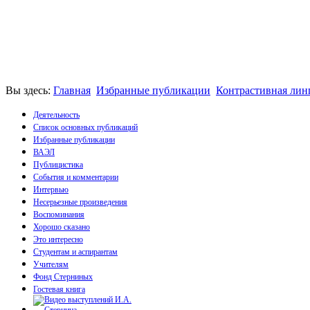
Вы здесь:
Главная
Избранные публикации
Контрастивная лин
Деятельность
Список основных публикаций
Избранные публикации
Монографии
ВАЭЛ
Пособия
Публицистика
Брошюры
События и комментарии
Статьи
Интервью
Несерьезные произведения
Воспоминания
Хорошо сказано
Это интересно
Студентам и аспирантам
Учителям
Фонд Стерниных
Гостевая книга