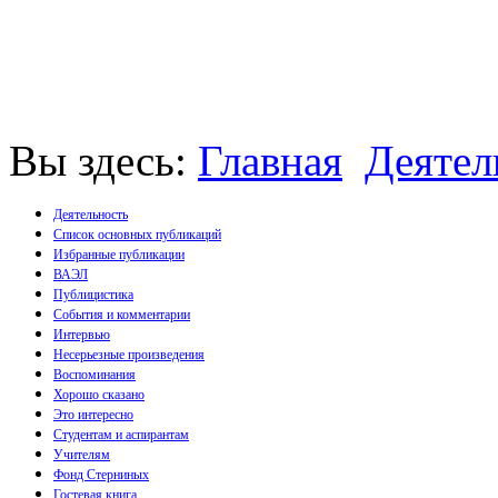
Вы здесь:
Главная
Деятел
Деятельность
Список основных публикаций
Избранные публикации
Монографии
ВАЭЛ
Пособия
Публицистика
Брошюры
События и комментарии
Статьи
Интервью
Несерьезные произведения
Воспоминания
Хорошо сказано
Это интересно
Студентам и аспирантам
Учителям
Фонд Стерниных
Гостевая книга